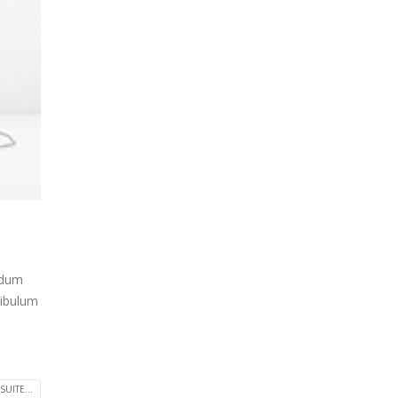
endum
tibulum
SUITE...