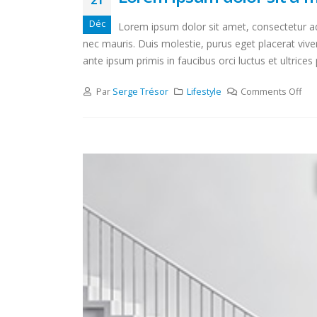
21
Déc
Lorem ipsum dolor sit amet, consectetur adi
nec mauris. Duis molestie, purus eget placerat viver
ante ipsum primis in faucibus orci luctus et ultrices
Par
Serge Trésor
Lifestyle
Comments Off