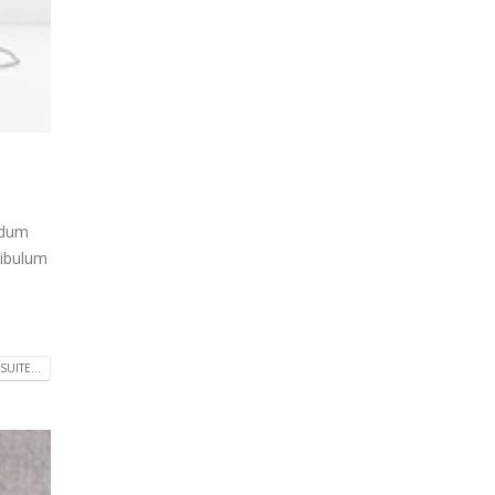
endum
tibulum
SUITE...