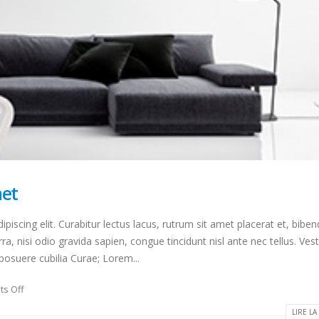
met
piscing elit. Curabitur lectus lacus, rutrum sit amet placerat et, bib
ra, nisi odio gravida sapien, congue tincidunt nisl ante nec tellus. Ves
 posuere cubilia Curae; Lorem...
s Off
LIRE LA 