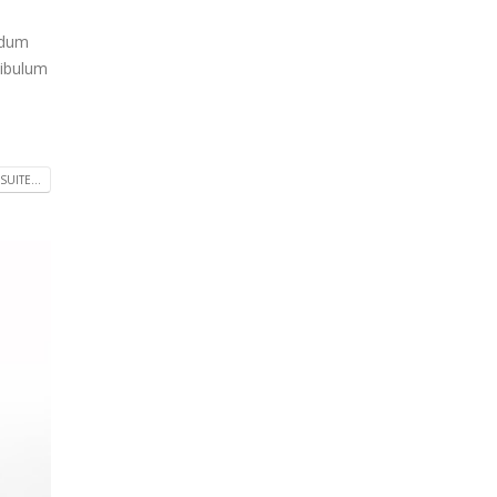
endum
tibulum
SUITE...